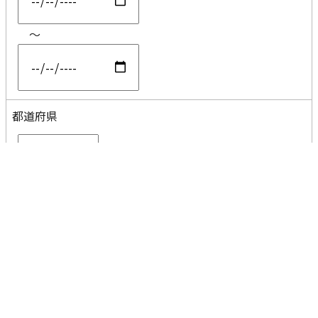
～
都道府県
コメント
分割なし
AND