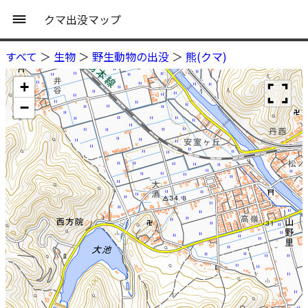
クマ出没マップ
すべて
＞
生物
＞
野生動物の出没
＞
熊(クマ)
+
−