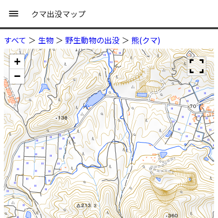
クマ出没マップ
すべて
＞
生物
＞
野生動物の出没
＞
熊(クマ)
+
−