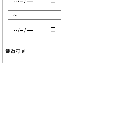
～
都道府県
コメント
分割なし
AND