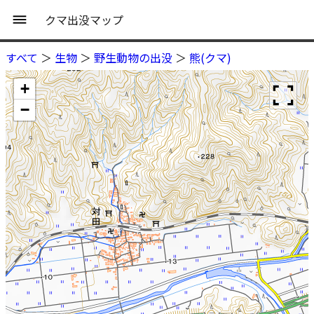
クマ出没マップ
すべて
＞
生物
＞
野生動物の出没
＞
熊(クマ)
+
−