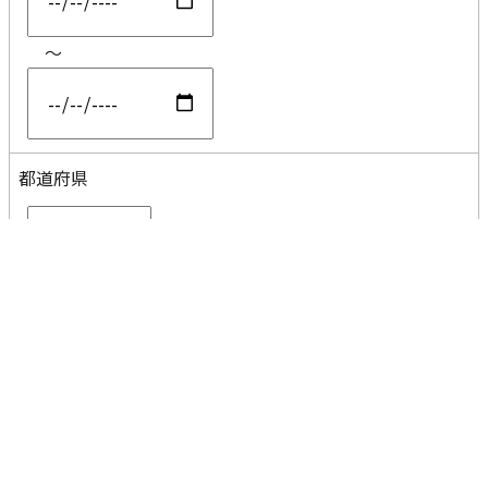
～
都道府県
コメント
分割なし
AND