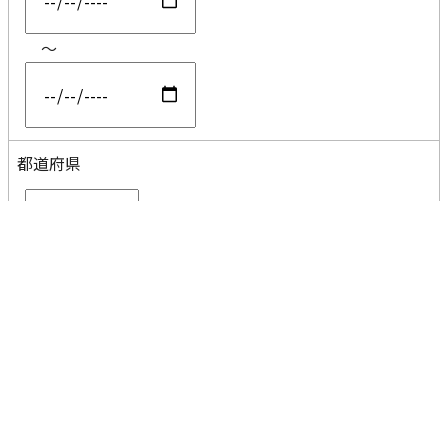
～
都道府県
コメント
分割なし
AND