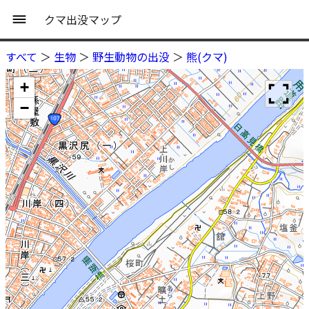
クマ出没マップ
すべて
＞
生物
＞
野生動物の出没
＞
熊(クマ)
+
−