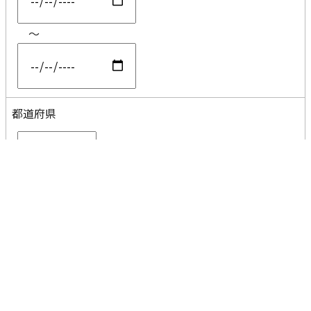
～
都道府県
コメント
分割なし
AND