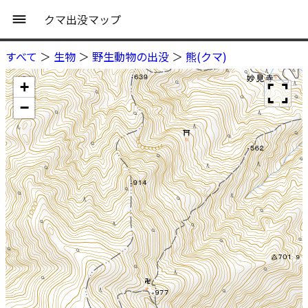
クマ出没マップ
すべて
＞
生物
＞
野生動物の出没
＞
熊(クマ)
+
−