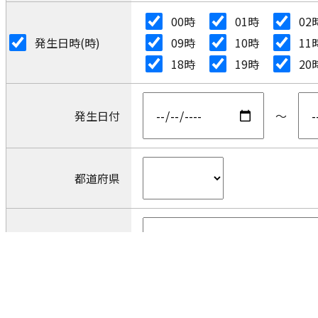
00時
01時
02
発生日時(時)
09時
10時
11
18時
19時
20
発生日付
～
都道府県
コメント
分割なし
AND