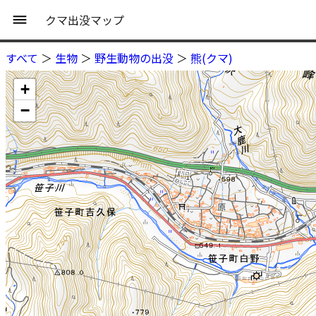
クマ出没マップ
すべて
＞
生物
＞
野生動物の出没
＞
熊(クマ)
+
−