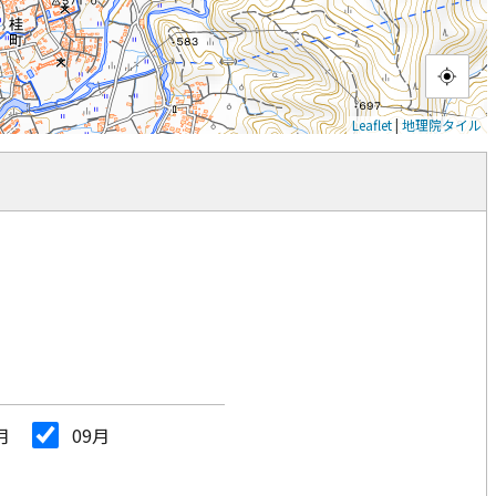
Leaflet
|
地理院タイル
月
09月