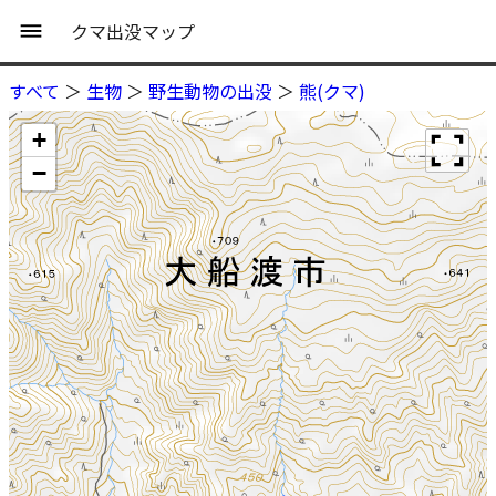
クマ出没マップ
すべて
＞
生物
＞
野生動物の出没
＞
熊(クマ)
+
−