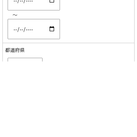
～
都道府県
コメント
分割なし
AND