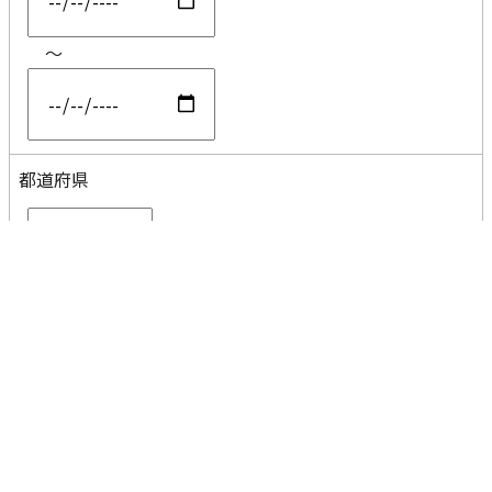
～
都道府県
コメント
分割なし
AND