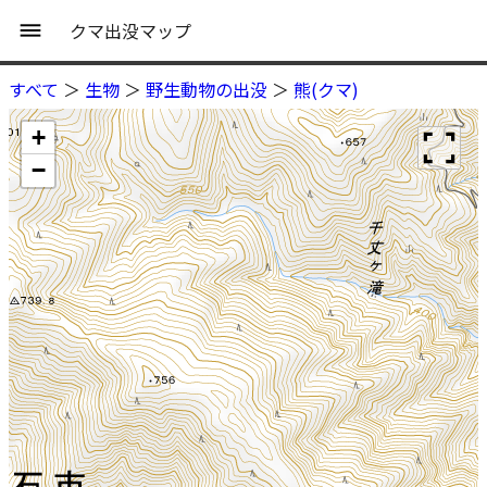
クマ出没マップ
すべて
＞
生物
＞
野生動物の出没
＞
熊(クマ)
+
−