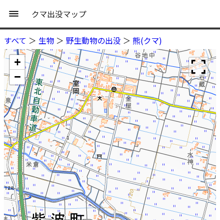
クマ出没マップ
すべて
＞
生物
＞
野生動物の出没
＞
熊(クマ)
+
−