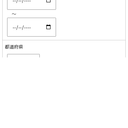
～
都道府県
コメント
分割なし
AND