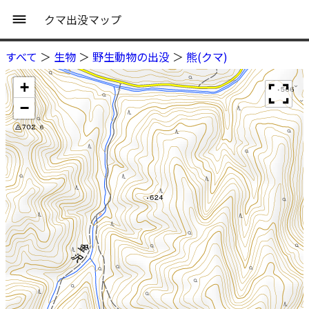
クマ出没マップ
すべて
＞
生物
＞
野生動物の出没
＞
熊(クマ)
+
−