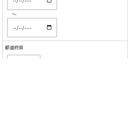
～
都道府県
コメント
分割なし
AND