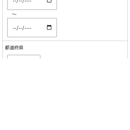
～
都道府県
コメント
分割なし
AND