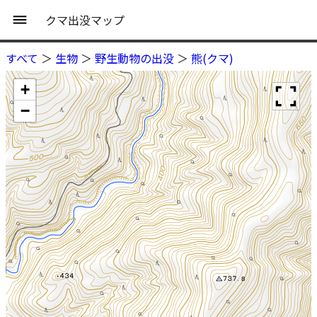
クマ出没マップ
すべて
＞
生物
＞
野生動物の出没
＞
熊(クマ)
+
−